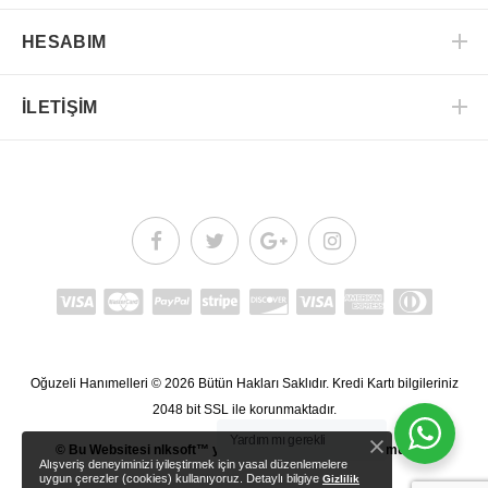
HESABIM
İLETİŞİM
Oğuzeli Hanımelleri
© 2026
Bütün Hakları Saklıdır.
Kredi Kartı bilgileriniz
2048 bit SSL ile korunmaktadır.
Yardım mı gerekli
© Bu Websitesi
nlksoft™
yazılımı kullanarak oluşturulmuştur.
Alışveriş deneyiminizi iyileştirmek için yasal düzenlemelere
uygun çerezler (cookies) kullanıyoruz. Detaylı bilgiye
Gizlilik